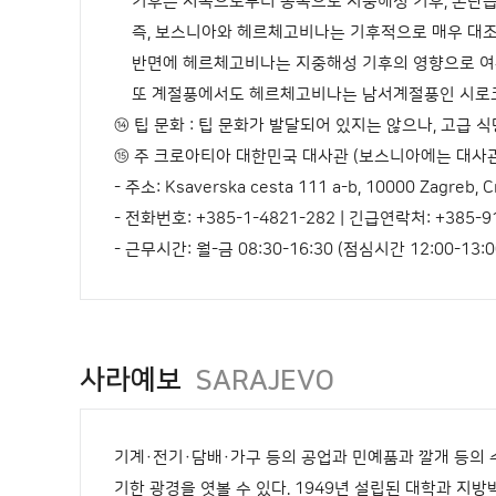
기후는 서쪽으로부터 동쪽으로 지중해성 기후, 온난습윤
즉, 보스니아와 헤르체고비나는 기후적으로 매우 대조적
반면에 헤르체고비나는 지중해성 기후의 영향으로 여름
또 계절풍에서도 헤르체고비나는 남서계절풍인 시로코의
⑭ 팁 문화 : 팁 문화가 발달되어 있지는 않으나, 고급 
⑮ 주 크로아티아 대한민국 대사관 (보스니아에는 대사관
- 주소: Ksaverska cesta 111 a-b, 10000 Zagreb, C
- 전화번호: +385-1-4821-282 | 긴급연락처: +385-9
- 근무시간: 월-금 08:30-16:30 (점심시간 12:00-13:0
사라예보
SARAJEVO
기계·전기·담배·가구 등의 공업과 민예품과 깔개 등의
기한 광경을 엿볼 수 있다. 1949년 설립된 대학과 지