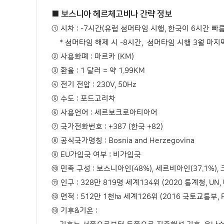
■ 보스니아 헤르체고비나 간략 정보
① 시차 : -7시간(유럽 섬머타임 시행, 한국이 6시간 빠
* 섬머타임 해제 시 -8시간, 섬머타임 시행 3월 마지
② 사용화폐 : 마르카 (KM)
③ 환율 : 1 달러 = 약 1.99KM
④ 전기 전압 : 230V, 50Hz
⑤ 수도 : 포드고리차
⑥ 사용언어 : 세르보크로아티아어
⑦ 국가전화번호 : +387 (한국 +82)
⑧ 공식국가명칭 : Bosnia and Herzegovina
⑨ EU가입국 여부 : 비가입국
⑩ 민족 구성 : 보스니아인(48%), 세르비아인(37.1%), 
⑪ 인구 : 328만 819명 세계134위 (2020 통계청, U
⑫ 면적 : 512만 1천㏊ 세계126위 (2016 국토교통부, 
⑬ 기후&기온 :