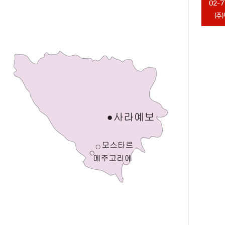
02-7
(주