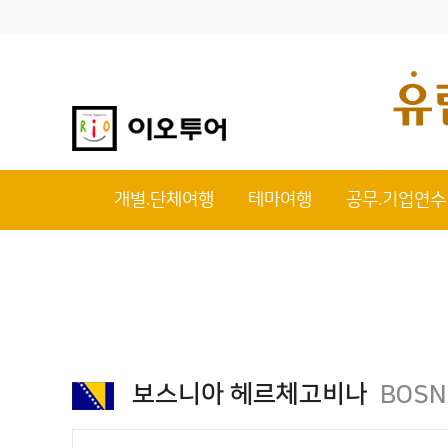
개별.단체여행
테마여행
공무.기업연수
보스니아 헤르체고비나
BOSN