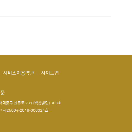
서비스이용약관
사이트맵
전문
서대문구 신촌로 231 (백상빌딩) 303호
제26004-2018-000024호