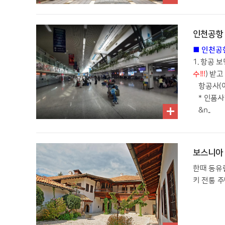
인천공항 출
■ 인천공
1. 항공 
수!!!
) 받
항공사(여
* 인폼사항
&n..
보스니아 전
한때 동유
키 전통 