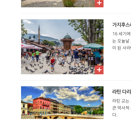
가지후스레프
16 세기
는 오늘날
이 된 사
라틴 다리 
라틴 교는
큰 역사적
다.