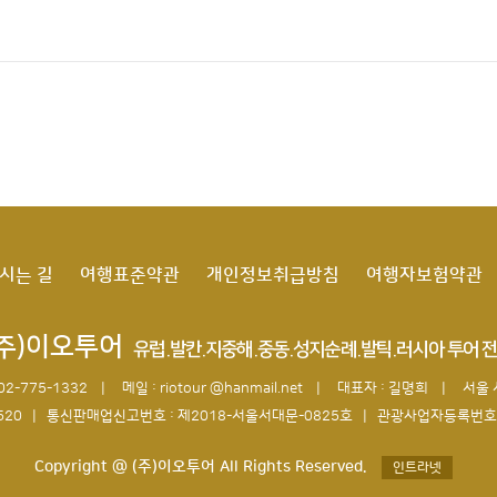
시는 길
여행표준약관
개인정보취급방침
여행자보험약관
(주)이오투어
유럽.발칸.지중해.중동.성지순례.발틱.러시아 투어 
 02-775-1332 |
메일 : riotour @hanmail.net |
대표자 : 길명희 |
서울 
620
| 통신판매업신고번호 : 제2018-서울서대문-0825호
| 관광사업자등록번호 : 
Copyright @ (주)이오투어 All Rights Reserved.
인트라넷