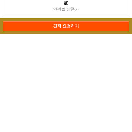
공)
인원별 상품가
견적 요청하기
[트래킹. 중급코스] 독일알펜가도.오스트리아 티롤.이태리 돌로미테 9
일(독일항공 직항)
인원별 상품가
[트래킹. 중급코스] 독일알펜가도.오스트리아 티롤.이태리 돌로미테
11일(독일항공 직항)
인원별 상품가
[까미노] 산티아고 힐링 순례길 19일(대한항공) MAD-MAD
인원별 상품가
예약확인
견적요청확인
상담문의
전화걸기