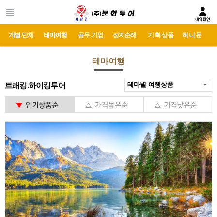
개별.단체
테마여행
공무.기업
성지순례
기획상품
허니문
테마여행
트래킹.하이킹투어