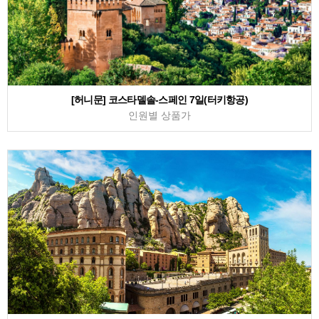
[허니문] 코스타델솔-스페인 7일(터키항공)
인원별 상품가