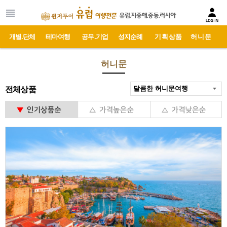
개별.단체
테마여행
공무.기업
성지순례
기획상품
허니문
허니문
전체상품