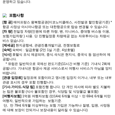
운영하고 있습니다.
포함사항
[항 공]
에어프랑스 왕복항공권(이코노미클래스, 사전발권 할인항공기준) *
항공 사정상 아시아나항공 또는 대한항공으로 탑승 변경될 수 있습니다.
[차 량]
전일정 차량(인원에 따른 차량, 밴, 미니버스, 중대형 버스등 이용,
보험가입차량 ) 사용. 단 진행일정중 차량제공 없는 자유투어시는 차량서
비스 없습니다.
[제세금]
현지공항세, 관광진흥개발기금, 전쟁보험료
[숙박]
숙박비 : 일급호텔 (2인 1실 기준, 4성호텔)
[식사]
호텔식 조식 제공되며, 중식.석식은 현지식, 중국식 등 엄선하여 제
공됩니다.
* 유럽은 일반적으로 국제선 편도기준(11시간 비행 기준) 기내식 2회제
공됩니다. 기내식은 항공사 제공 서비스로서 여행사 서비스가 아님을 양지
바랍니다.
[관광 입장료]
일정표에 포함이라고 명시된 입장지 이거나, 내부 또는 내부
관광 표시의 경우 포함 진행합니다.
[기사.가이드.식당 팁]
포함진행 합니다. 단 개인 의사에 따라 별도 지불하
는 팁은 불포함 (식사 불포함인 경우, 식당팁 및 식당물값 불포함)
[여행자보험]
1억원 여행자보험 (만14세 6개월 이상 ~ 만 69세 6개월 미만
여행자, 일반적으로 가입하는 보험기준.
단, 만 79세 6개월 이상부터는 보험 가입은 가능하나 질병, 입원, 사망등
에 대해 보장이 안되거나 보장내용이 달라질 수 있습니다)