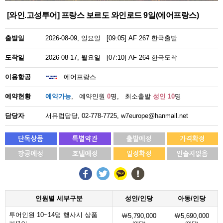
[와인.고성투어] 프랑스 보르도 와인로드 9일(에어프랑스)
출발일
2026-08-09, 일요일 [09:05] AF 267 한국출발
도착일
2026-08-17, 월요일 [07:10] AF 264 한국도착
이용항공
에어프랑스
예약현황
예약가능
, 예약인원
0
명, 최소출발
성인 10
명
담당자
서유럽담당, 02-778-7725, w7europe@hanmail.net
인원별 세부구분
성인/인당
아동/인당
투어인원 10~14명 행사시 상품
￦5,790,000
￦5,690,000