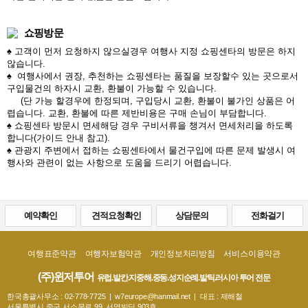
쇼핑방문
♠ 고객이 먼저 요청하지 않으실경우 여행사 지정 쇼핑센타의 방문은 하지
않습니다.
♠ 여행사에서 권장, 추천하는 쇼핑센타는 품질을 보장할수 있는 곳으로서
구입물건의 하자시 교환, 환불이 가능할 수 있습니다.
(단 가능 할경우에 한정되며, 구입당시 교환, 환불이 불가인 상품은 어
렵습니다. 교환, 환불에 따른 제반비용은 구매 손님이 부담합니다.
♠ 쇼핑센타 방문시 면세해당 경우 구비서류을 챙겨서 면세처리을 하도록
합니다(가이드 안내 참고).
♠ 관광지 주변에서 접하는 쇼핑센타에서 물건구입에 따른 문제 발생시 여
행사와 관련이 없는 사항으로 도움을 드리기 어렵습니다.
예약확인
견적요청확인
상담문의
전화걸기
여행표준약관
여행자보험약관
개인정보처리방침
서비스이용약관
(주)윈저투어
유럽.발칸.지중해.중동.성지순례.발틱.러시아 투어 전문
한국총괄사무소 : 02-778-7725 | w7europe@hanmail.net | 대표 : 제해철
서울특별시 중구 서소문로 99, 서영빌딩 903호