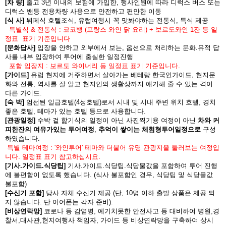
[차 량]
출고 3년 이내의 보험에 가입한, 행사인원에 따라 디럭스 버스 또는
디럭스 밴등 전용차량 사용으로 안전하고 편안한 이동
[식 사]
뷔페식 호텔조식, 유럽여행시 꼭 맛봐야하는 전통식, 특식 제공
특별식 & 전통식
: 코코뱅 (프랑스 와인 닭 요리) + 보르도와인 1잔 등 일
정표 표기 기준입니다
[문화답사]
입장을 안하고 외부에서 보는, 옵션으로 처리하는 문화.유적 답
사를 내부 입장하여 투어에 충실한 일정진행
포함 입장지
: 보르도 와이너리 등 일정표 표기 기준입니다.
[가이드]
유럽 현지에 거주하면서 살아가는 베테랑 한국인가이드, 현지문
화와 전통, 역사를 잘 알고 현지인의 생활상까지 애기해 줄 수 있는 격이
다른 가이드.
[숙 박]
엄선된 일급호텔(4성호텔)로서 시내 및 시내 주변 위치 호텔, 경치
좋은 호텔, 테마가 있는 호텔 등으로 사용합니다.
[관광일정]
수박 겉 핥기식의 일정이 아닌 사진찍기용 여정이 아닌
차와 커
피한잔의 여유가있는 투어여정
,
추억이 쌓이는 체험형투어일정으로
구성
하였습니다.
특별 테마여정 : '와인투어' 테마와 더불어 유명 관광지을 둘러보는 여정입
니다. 일정표 표기 참고하십시요.
[기사.가이드.식당팁]
기사.가이드.식당팁.식당물값을 포함하여 투어 진행
에 불편함이 없도록 했습니다. (식사 불포함인 경우, 식당팁 및 식당물값
불포함)
[수신기 포함]
당사 자체 수신기 제공 (단, 10명 이하 출발 상품은 제공 되
지 않습니다. 단 이어폰는 각자 준비).
[비상연락망]
코로나 등 감염병, 예기치못한 안전사고 등 대비하여 병원,경
찰서,대사관,현지여행사 책임자, 가이드 등 비상연락망을 구축하여 상시