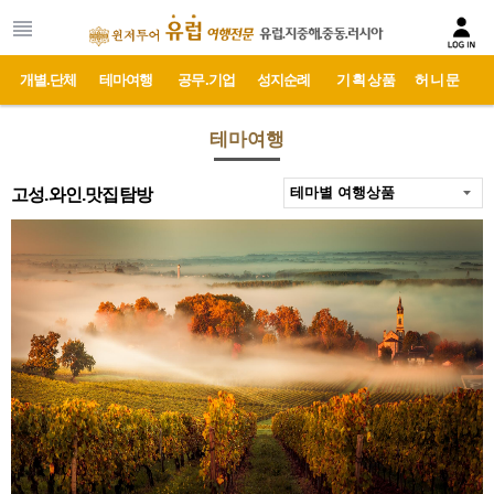
개별.단체
테마여행
공무.기업
성지순례
기획상품
허니문
테마여행
고성.와인.맛집탐방