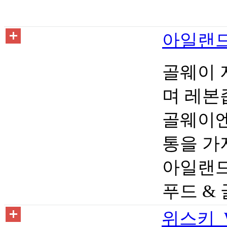
아일랜드 
골웨이 
며 레본
골웨이엔
통을 가지고
아일랜드
푸드 &
위스키 W