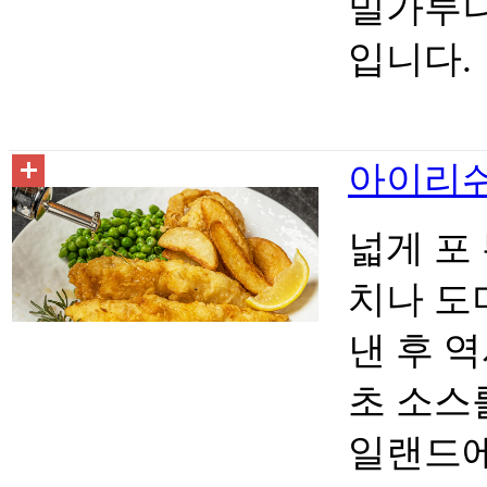
밀가루나
입니다.
아이리쉬 
넓게 포
치나 도
낸 후 
초 소스
일랜드에