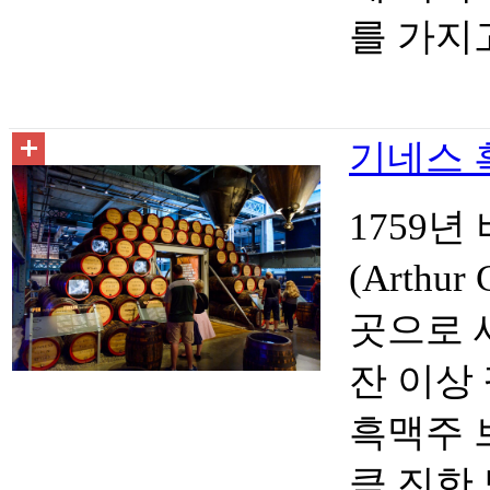
를 가지
기네스 흑
1759
(Arthu
곳으로 세
잔 이상
흑맥주 
큼 진한