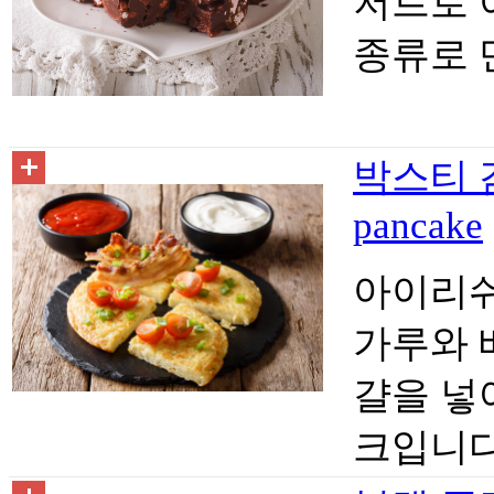
저트로 
종류로 
박스티 감
pancake
아이리쉬
가루와 
걀을 넣
크입니다