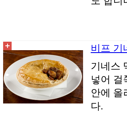
도 합니
비프 기네스
기네스 
넣어 걸
안에 올
다.