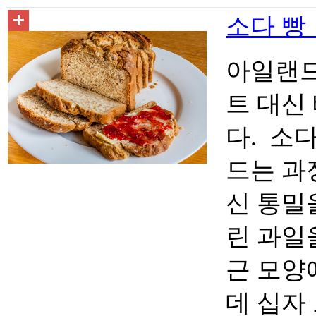
소다 빵 S
아일랜드
트 대신
다. 소
드는 과
신 통밀
린 과일
근 모양
데 십자