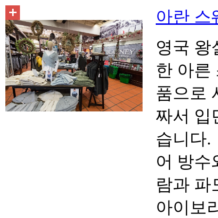
아란 스웨터
영국 왕
한 아른
품으로 
짜서 입
습니다.
어 방수
람과 파
아이보리