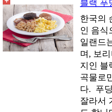
블랙 푸딩 
한국의 
인 음식
일랜드는
며, 보
지인 블
곡물로만
다. 푸
잘라서 