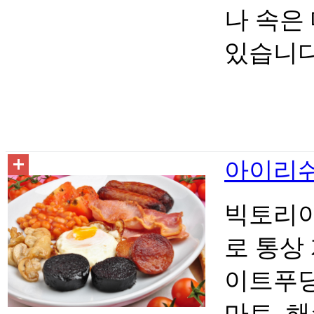
나 속은
있습니다
아이리쉬 브
빅토리아
로 통상
이트푸딩
마토, 