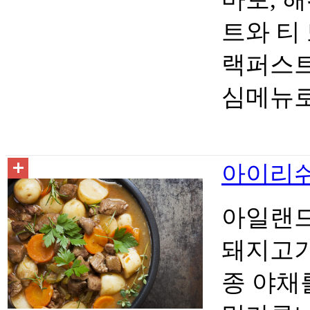
트와 티
랙퍼스트
심메뉴로
아이리쉬 스
아일랜드
돼지고기
종 야채