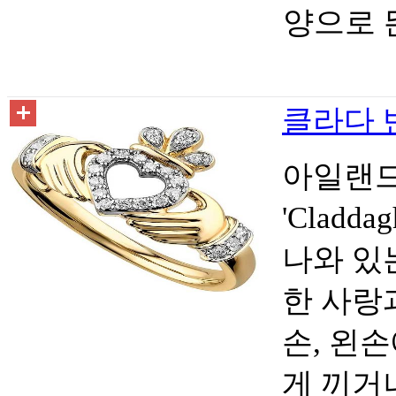
양으로 
클라다 반지
아일랜드
'Clad
나와 있
한 사랑
손, 왼
게 끼거