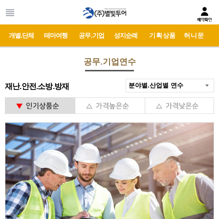
개별.단체
테마여행
공무.기업
성지순례
기획상품
허니문
공무.기업연수
재난.안전.소방.방재